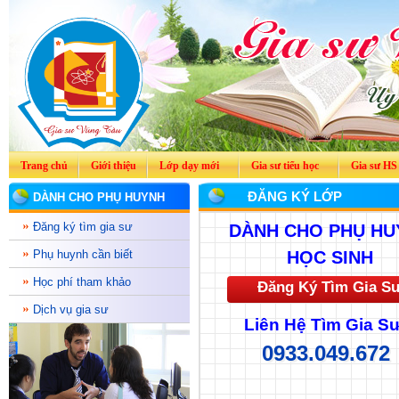
Trang chủ
Giới thiệu
Lớp dạy mới
Gia sư tiểu học
Gia sư HS
ĐĂNG KÝ LỚP
DÀNH CHO PHỤ HUYNH
Đăng ký tìm gia sư
DÀNH CHO PHỤ HU
Phụ huynh cần biết
HỌC SINH
Học phí tham khảo
Đăng Ký Tìm Gia S
Dịch vụ gia sư
Liên Hệ Tìm Gia Sư
0933.049.672