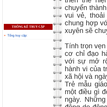
triển thể h
chuyển thành 
vui vẻ, thoả
chung hợp với
THỐNG KÊ TRUY CẬP
xuyên sẽ chuy
Tổng truy cập:
Tính trọn vẹn
cơ chỉ đạo h
với sự mở r
hành vi của t
xã hội và ngà
Trẻ mẫu giá
một điều gì đ
ngày. Những 