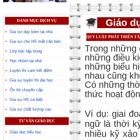
Giáo dụ
DANH MỤC DỊCH VỤ
Gia sư dạy kèm tại nhà
QUY LUẬT PHÁT TRIỂN TÂ
Gia sư cho HS mất căn bản
Trong những đ
Lớp học tập trung
những điều ki
Học nhóm tại nhà
những biểu hi
Luyện thi cam kết điểm
nhau cũng kh
Gia sư luyện thi đại học
Có những thời
Ôn thi chuyển cấp
thức hoạt độn
Gia sư HS cá biệt
Gia sư chất lượng cao
Ví dụ: giai đ
TƯ VẤN GIÁO DỤC
ngữ là thời k
nhiều kỹ xảo 
Giáo dục tiểu học