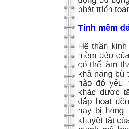
động do động 
phát triển to
Tính mềm dẻ
Hệ thần kinh
mềm dẻo của 
có thể làm th
khả năng bù t
nào đó yếu h
khác được t
đắp hoạt độ
hay bị hỏng
khuyệt tật củ