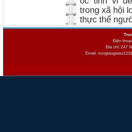
óc tinh vi 
trong xã hội l
thực thể ngườ
Tru
Điện thoạ
Địa chỉ: 247 
Email:
vungtaugiasu123