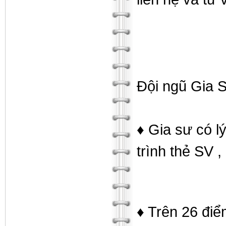
Đội ngũ Gia S
♦ Gia sư có lý
trình thẻ SV
♦ Trên 26 điể