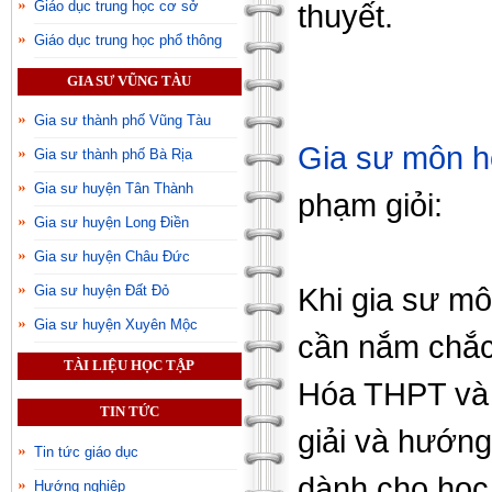
Giáo dục trung học cơ sở
thuyết.
Giáo dục trung học phổ thông
GIA SƯ VŨNG TÀU
Gia sư thành phố Vũng Tàu
Gia sư môn 
Gia sư thành phố Bà Rịa
Gia sư huyện Tân Thành
phạm giỏi:
Gia sư huyện Long Điền
Gia sư huyện Châu Đức
Khi gia sư m
Gia sư huyện Đất Đỏ
Gia sư huyện Xuyên Mộc
cần nắm chắc
TÀI LIỆU HỌC TẬP
Hóa THPT và 
TIN TỨC
giải và hướng
Tin tức giáo dục
dành cho học
Hướng nghiệp