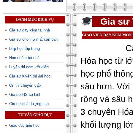
Gia sư 
DANH MỤC DỊCH VỤ
Gia sư dạy kèm tại nhà
GIÁO VIÊN DẠY KÈM MÔN 
Gia sư cho HS mất căn bản
Các em họ
Lớp học tập trung
Học nhóm tại nhà
Hóa học từ l
Luyện thi cam kết điểm
học phổ thôn
Gia sư luyện thi đại học
sâu hơn. Với
Ôn thi chuyển cấp
Gia sư HS cá biệt
rộng và sâu h
Gia sư chất lượng cao
3 chuyên Hóa
TƯ VẤN GIÁO DỤC
khối lượng lớ
Giáo dục tiểu học