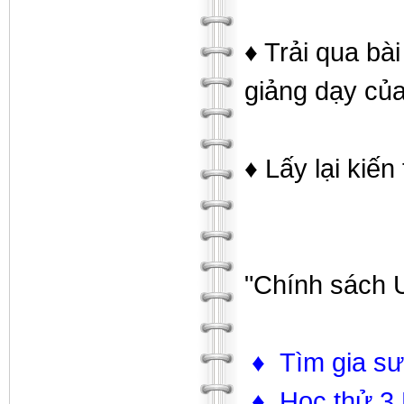
♦ Trải qua b
giảng dạy của
♦ Lấy lại kiến
"Chính sách Ư
♦ Tìm gia sư
♦ Học thử 3 