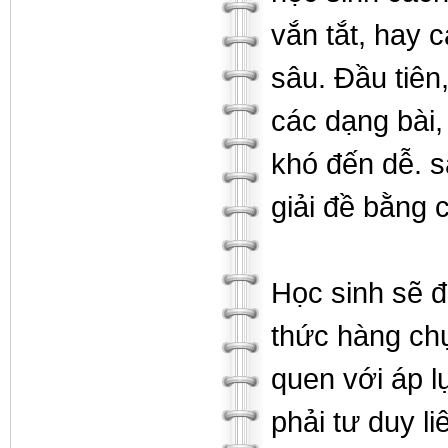
vắn tắt, hay 
sâu. Đầu tiên
các dạng bài,
khó đến dễ. s
giải đề bằng 
Học sinh sẽ đ
thức hàng chụ
quen với áp l
phải tư duy l