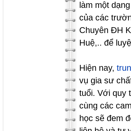
làm một dạng 
của các trư
Chuyên ĐH K
Huệ,.. để luyệ
Hiện nay,
tru
vụ gia sư chấ
tuổi. Với quy
cùng các cam 
học sẽ đem đế
liên hệ và tư 