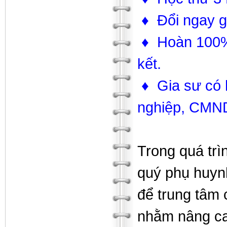
♦ Đổi ngay gi
♦ Hoàn 100% 
kết.
♦ Gia sư có h
nghiệp, CMN
Trong quá trì
quý phụ huynh
để trung tâm 
nhằm nâng ca