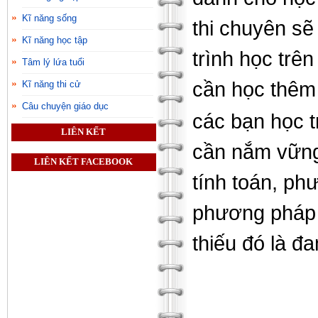
Kĩ năng sống
thi chuyên s
Kĩ năng học tập
trình học trên
Tâm lý lứa tuổi
cần học thêm 
Kĩ năng thi cử
Câu chuyện giáo dục
các bạn học t
LIÊN KẾT
cần nắm vững
LIÊN KẾT FACEBOOK
tính toán, ph
phương pháp 
thiếu đó là đ