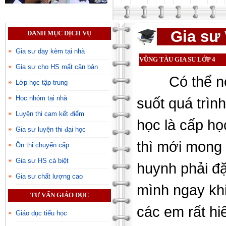
Gia sư 
DANH MỤC DỊCH VỤ
Gia sư dạy kèm tại nhà
VŨNG TÀU GIA SU LỚP 4
Gia sư cho HS mất căn bản
Có thể n
Lớp học tập trung
Học nhóm tại nhà
suốt quá trìn
Luyện thi cam kết điểm
học là cấp họ
Gia sư luyện thi đại học
thì mới mong 
Ôn thi chuyển cấp
Gia sư HS cá biệt
huynh phải đặ
Gia sư chất lượng cao
mình ngay khi 
TƯ VẤN GIÁO DỤC
các em rất hi
Giáo dục tiểu học