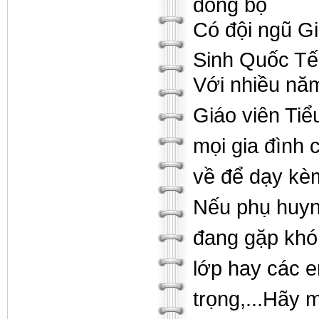
đồng bộ
Có đội ngũ G
Sinh Quốc Tế
Với nhiều nă
Giáo viên Ti
mọi gia đình 
về để dạy kèm
Nếu phụ huyn
đang gặp khó 
lớp hay các e
trọng,...Hãy 