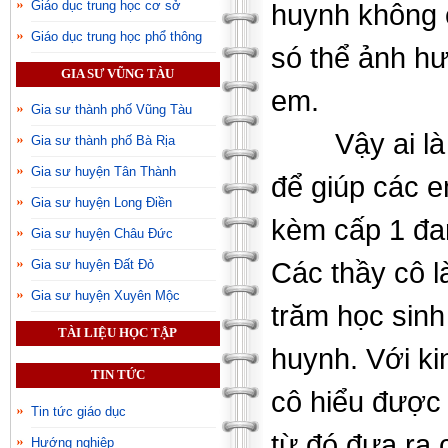
Giáo dục trung học cơ sở
huynh không 
Giáo dục trung học phổ thông
só thể ảnh h
GIA SƯ VŨNG TÀU
em.
Gia sư thành phố Vũng Tàu
Vậy ai l
Gia sư thành phố Bà Rịa
Gia sư huyện Tân Thành
để giúp các e
Gia sư huyện Long Điền
kèm cấp 1 đan
Gia sư huyện Châu Đức
Các thầy cô l
Gia sư huyện Đất Đỏ
Gia sư huyện Xuyên Mộc
trăm học sinh
TÀI LIỆU HỌC TẬP
huynh. Với ki
TIN TỨC
cô hiểu được 
Tin tức giáo dục
từ đó đưa ra 
Hướng nghiệp