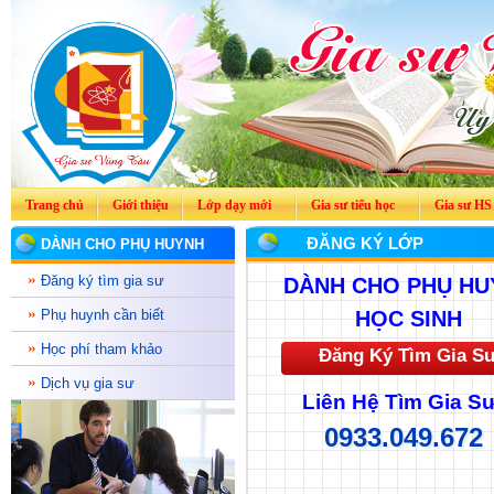
Trang chủ
Giới thiệu
Lớp dạy mới
Gia sư tiểu học
Gia sư HS
ĐĂNG KÝ LỚP
DÀNH CHO PHỤ HUYNH
Đăng ký tìm gia sư
DÀNH CHO PHỤ HU
Phụ huynh cần biết
HỌC SINH
Học phí tham khảo
Đăng Ký Tìm Gia S
Dịch vụ gia sư
Liên Hệ Tìm Gia Sư
0933.049.672