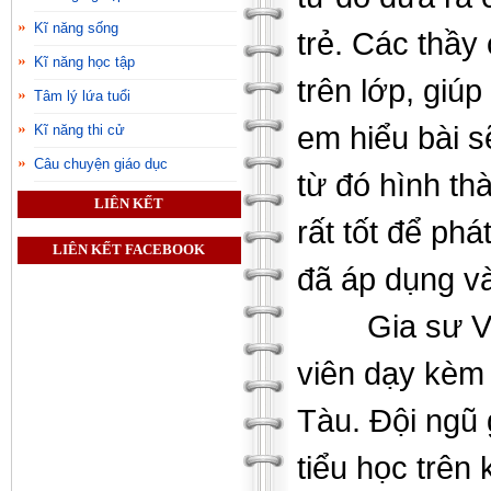
Kĩ năng sống
trẻ. Các thầy
Kĩ năng học tập
trên lớp, giú
Tâm lý lứa tuổi
em hiểu bài s
Kĩ năng thi cử
Câu chuyện giáo dục
từ đó hình th
LIÊN KẾT
rất tốt để phá
LIÊN KẾT FACEBOOK
đã áp dụng và
Gia sư V
viên dạy kèm 
Tàu. Đội ngũ 
tiểu học trên