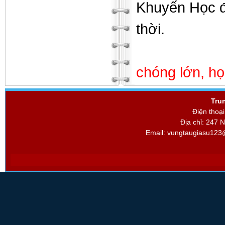
Khuyến Học để
thời.
chóng lớn, học
Tru
Điện thoạ
Địa chỉ: 247 
Email:
vungtaugiasu123