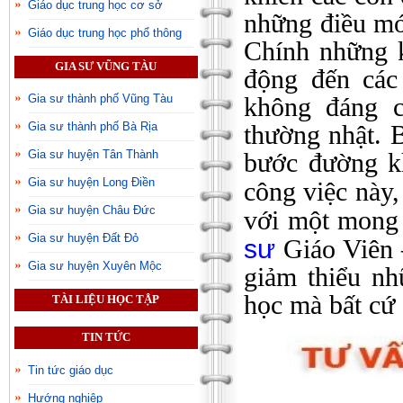
Giáo dục trung học cơ sở
những điều mớ
Giáo dục trung học phổ thông
Chính những k
GIA SƯ VŨNG TÀU
động đến các
không đáng c
Gia sư thành phố Vũng Tàu
thường nhật. 
Gia sư thành phố Bà Rịa
bước đường kh
Gia sư huyện Tân Thành
Gia sư huyện Long Điền
công việc này,
Gia sư huyện Châu Đức
với một mong 
Gia sư huyện Đất Đỏ
sư
Giáo Viên –
Gia sư huyện Xuyên Mộc
giảm thiểu nh
học mà bất cứ 
TÀI LIỆU HỌC TẬP
TIN TỨC
Tin tức giáo dục
Hướng nghiệp