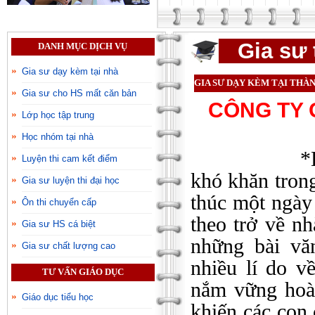
Gia sư 
DANH MỤC DỊCH VỤ
Gia sư dạy kèm tại nhà
GIA SƯ DẠY KÈM TẠI THÀN
Gia sư cho HS mất căn bản
CÔNG TY 
Lớp học tập trung
Học nhóm tại nhà
*Là một ph
Luyện thi cam kết điểm
khó khăn trong
Gia sư luyện thi đại học
thúc một ngày
Ôn thi chuyển cấp
theo trở về n
Gia sư HS cá biệt
những bài vă
Gia sư chất lượng cao
nhiều lí do v
TƯ VẤN GIÁO DỤC
nắm vững hoàn
Giáo dục tiểu học
khiến các con 