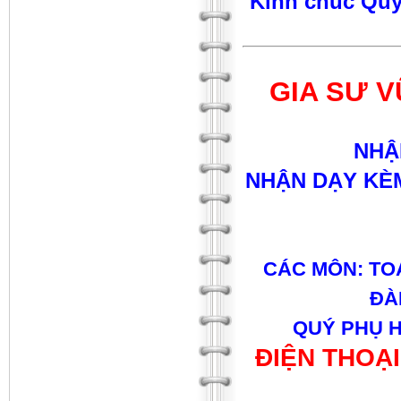
Kinh chúc Quý
GIA SƯ V
NHẬ
NHẬN DẠY KÈM
CÁC MÔN: TOÁ
ĐÀN
QUÝ PHỤ H
ĐIỆN THOẠI