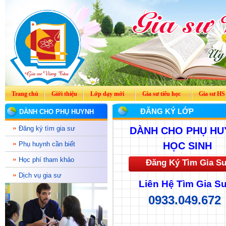
Trang chủ
Giới thiệu
Lớp dạy mới
Gia sư tiểu học
Gia sư HS
ĐĂNG KÝ LỚP
DÀNH CHO PHỤ HUYNH
Đăng ký tìm gia sư
DÀNH CHO PHỤ HU
Phụ huynh cần biết
HỌC SINH
Học phí tham khảo
Đăng Ký Tìm Gia S
Dịch vụ gia sư
Liên Hệ Tìm Gia Sư
0933.049.672