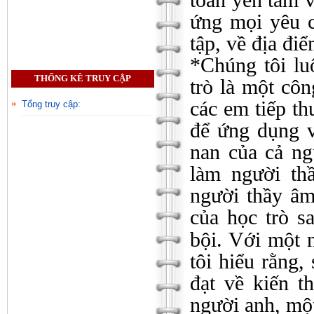
toàn yên tâm v
ứng mọi yêu c
tập, về địa điể
*Chúng tôi lu
THỐNG KÊ TRUY CẬP
trò là một cô
các em tiếp th
Tổng truy cập:
để ứng dụng v
nan của cả ng
làm người th
người thầy â
của học trò s
bội. Với một 
tôi hiểu rằng,
đạt về kiến t
người anh, một