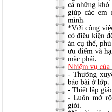
cả những khó 
giúp các em 
mình.
*Với công việc
có điều kiện đ
án cụ thể, ph
ưu điểm và hạ
mắc phải.
Nhiệm vụ của n
- Thường xuyê
báo bài ở lớp.
- Thiết lập gi
- Luôn mở rộ
giỏi.