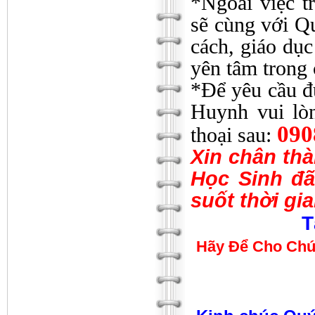
*Ngoài việc t
sẽ cùng với Q
cách, giáo dụ
yên tâm trong 
*Để yêu cầu đư
Huynh vui lòn
090
thoại sau:
Xin chân th
Học Sinh đã
suốt thời gi
T
Hãy Để Cho Chú