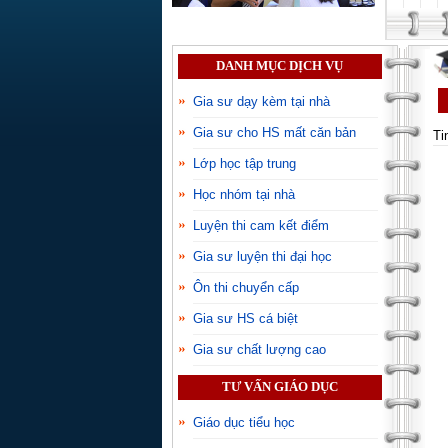
DANH MỤC DỊCH VỤ
Gia sư dạy kèm tại nhà
Gia sư cho HS mất căn bản
Ti
Lớp học tập trung
Học nhóm tại nhà
Luyện thi cam kết điểm
Gia sư luyện thi đại học
Ôn thi chuyển cấp
Gia sư HS cá biệt
Gia sư chất lượng cao
TƯ VẤN GIÁO DỤC
Giáo dục tiểu học