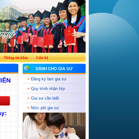
Thông tin khác
Liên hệ
DÀNH CHO GIA SƯ
Đăng ký làm gia sư
IÊN
Quy trình nhận lớp
Gia sư cần biết
Mức phí gia sư
ạy: