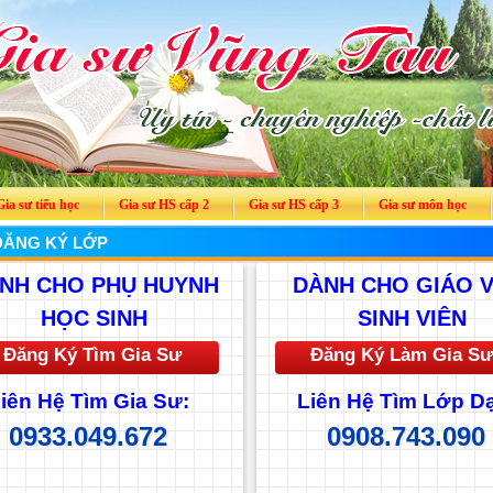
Gia sư tiểu học
Gia sư HS cấp 2
Gia sư HS cấp 3
Gia sư môn học
ĐĂNG KÝ LỚP
NH CHO PHỤ HUYNH
DÀNH CHO GIÁO V
HỌC SINH
SINH VIÊN
Đăng Ký Tìm Gia Sư
Đăng Ký Làm Gia Sư
iên Hệ Tìm Gia Sư:
Liên Hệ Tìm Lớp D
0933.049.672
0908.743.090