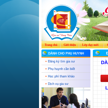
Trang chủ
Giới thiệu
Lớp dạy mới
DÀNH CHO PHỤ HUYNH
Đăng ký tìm gia sư
DÀ
Phụ huynh cần biết
Học phí tham khảo
Dịch vụ gia sư
L