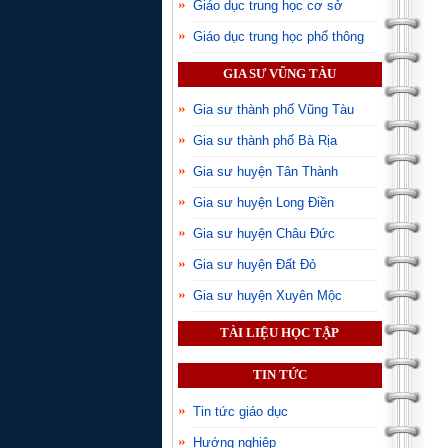
Giáo dục trung học cơ sở
Giáo dục trung học phổ thông
GIA SƯ VŨNG TÀU
Gia sư thành phố Vũng Tàu
Gia sư thành phố Bà Rịa
Gia sư huyện Tân Thành
Gia sư huyện Long Điền
Gia sư huyện Châu Đức
Gia sư huyện Đất Đỏ
Gia sư huyện Xuyên Mộc
TÀI LIỆU HỌC TẬP
TIN TỨC
Tin tức giáo dục
Hướng nghiệp