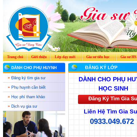
Trang chủ
Giới thiệu
Lớp dạy mới
Gia sư tiểu học
Gia sư HS
ĐĂNG KÝ LỚP
DÀNH CHO PHỤ HUYNH
Đăng ký tìm gia sư
DÀNH CHO PHỤ HU
Phụ huynh cần biết
HỌC SINH
Học phí tham khảo
Đăng Ký Tìm Gia S
Dịch vụ gia sư
Liên Hệ Tìm Gia Sư
0933.049.672