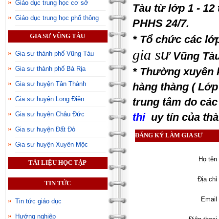
Giáo dục trung học cơ sở
Tàu từ lớp 1 - 12
Giáo dục trung học phổ thông
PHHS 24/7.
GIA SƯ VŨNG TÀU
* Tổ chức các lớ
gia s
ư
Vũng Tàu
Gia sư thành phố Vũng Tàu
Gia sư thành phố Bà Rịa
* Thường xuyên k
Gia sư huyện Tân Thành
hàng thàng ( Lớp 
Gia sư huyện Long Điền
trung tâm do các 
Gia sư huyện Châu Đức
thi
uy tín của th
Gia sư huyện Đất Đỏ
ĐĂNG KÝ LÀM GIA SƯ
Gia sư huyện Xuyên Mộc
Họ tên 
TÀI LIỆU HỌC TẬP
Địa chỉ 
TIN TỨC
Email 
Tin tức giáo dục
Hướng nghiệp