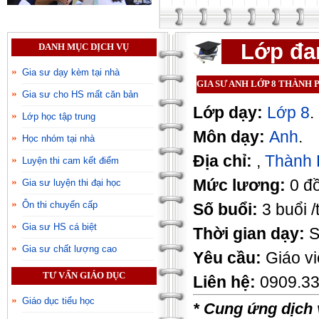
Lớp đan
DANH MỤC DỊCH VỤ
Gia sư dạy kèm tại nhà
GIA SƯ ANH LỚP 8 THÀNH
Gia sư cho HS mất căn bản
Lớp dạy:
Lớp 8
.
Lớp học tập trung
Môn dạy:
Anh
.
Học nhóm tại nhà
Địa chỉ:
,
Thành 
Luyện thi cam kết điểm
Mức lương:
0 đ
Gia sư luyện thi đại học
Ôn thi chuyển cấp
Số buổi:
3 buổi /
Gia sư HS cá biệt
Thời gian dạy:
S
Gia sư chất lượng cao
Yêu cầu:
Giáo v
TƯ VẤN GIÁO DỤC
Liên hệ:
0909.33
Giáo dục tiểu học
* Cung ứng dịch 